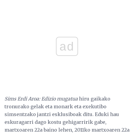
ad
Sims Erdi Aroa: Edizio mugatua
hiru gaikako
tronurako gelak eta monark eta exekutibo
simsentzako jantzi esklusiboak ditu. Eduki hau
eskuragarri dago kostu gehigarririk gabe,
martxoaren 22a baino lehen, 2011ko martxoaren 22a