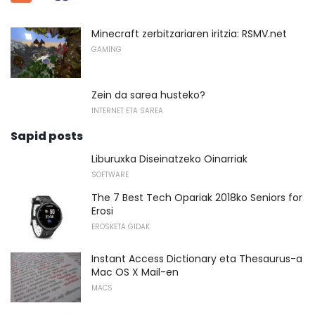
Minecraft zerbitzariaren iritzia: RSMV.net
GAMING
Zein da sarea husteko?
INTERNET ETA SAREA
Sapid posts
Liburuxka Diseinatzeko Oinarriak
SOFTWARE
The 7 Best Tech Opariak 2018ko Seniors for
Erosi
EROSKETA GIDAK
Instant Access Dictionary eta Thesaurus-a
Mac OS X Mail-en
MACS