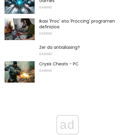
Games
GAMING
Ikasi 'Proc' eta 'Proccing' programen
definizioa
GAMING
Zer da antialiasing?
GAMING
Crysis Cheats - PC
GAMING
ad