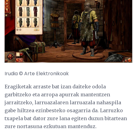
Irudia © Arte Elektronikoak
Eragiketak arraste bat izan daiteke odola
garbitzeko eta arropa apurrak mantentzen
jarraitzeko, larruazalaren larruazala nahaspila
gabe hiltzea ezinbesteko osagarria da. Larruzko
txapela bat dator zure lana egiten duzun bitartean
zure nortasuna ezkutuan mantenduz.