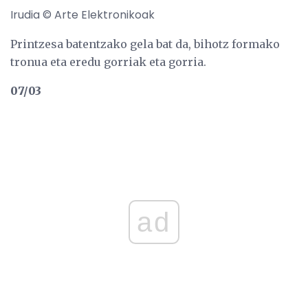
Irudia © Arte Elektronikoak
Printzesa batentzako gela bat da, bihotz formako
tronua eta eredu gorriak eta gorria.
07/03
ad