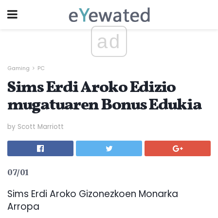
ad
Gaming
PC
Sims Erdi Aroko Edizio
mugatuaren Bonus Edukia
by Scott Marriott
07/01
Sims Erdi Aroko Gizonezkoen Monarka
Arropa