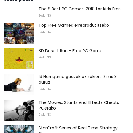
The 8 Best PC Games, 2018 for Kids Erosi
GAMING
Top Free Games erreproduzitzeko
GAMING
3D Desert Run - Free PC Game
GAMING
13 Harrigarria gauzak ez zekien "Sims 3"
buruz
GAMING
The Movies: Stunts And Effects Cheats
PCerako
GAMING
StarCraft Series of Real Time Strategy