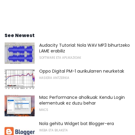
See Newest
Audacity Tutorial: Nola WAV MP3 bihurtzeko
LAME erabiliz
SOFTWARE ETA APLIKAZIOAK
Oppo Digital PM-1 aurikularren neurketak
HASIERA ANTZERKIA
Mac Performance aholkuak: Kendu Login
elementuak ez duzu behar
MACS
Nola gehitu Widget bat Blogger-era
WEBA ETA BILAKETA