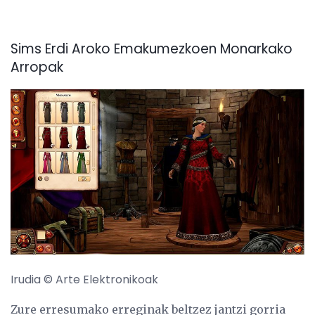
Sims Erdi Aroko Emakumezkoen Monarkako
Arropak
Irudia © Arte Elektronikoak
Zure erresumako erreginak beltzez jantzi gorria