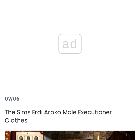
ad
07/06
The Sims Erdi Aroko Male Executioner
Clothes