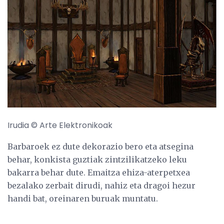
Irudia © Arte Elektronikoak
Barbaroek ez dute dekorazio bero eta atsegina
behar, konkista guztiak zintzilikatzeko leku
bakarra behar dute. Emaitza ehiza-aterpetxea
bezalako zerbait dirudi, nahiz eta dragoi hezur
handi bat, oreinaren buruak muntatu.