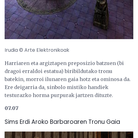
Irudia © Arte Elektronikoak
Harriaren eta argiztapen preposizio batzuen (bi
dragoi erraldoi estatua) biribildutako tronu
batekin, morroi ilunaren gaia hotz eta ominosa da.
Ere deigarria da, sinbolo mistiko handiek
testurazko horma purpurak jartzen dituzte.
07.07
Sims Erdi Aroko Barbaroaren Tronu Gaia