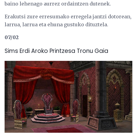
baino lehenago aurrez ordaintzen dutenek.
Erakutsi zure erresumako erregela jantzi dotorean,
larrua, larrua eta ehuna gustuko dituztela.
07/02
Sims Erdi Aroko Printzesa Tronu Gaia