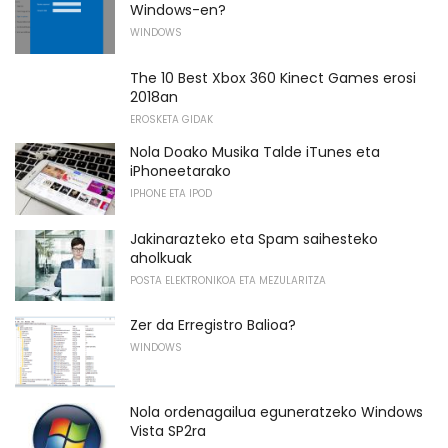
Windows-en?
WINDOWS
The 10 Best Xbox 360 Kinect Games erosi
2018an
EROSKETA GIDAK
Nola Doako Musika Talde iTunes eta
iPhoneetarako
IPHONE ETA IPOD
Jakinarazteko eta Spam saihesteko
aholkuak
POSTA ELEKTRONIKOA ETA MEZULARITZA
Zer da Erregistro Balioa?
WINDOWS
Nola ordenagailua eguneratzeko Windows
Vista SP2ra