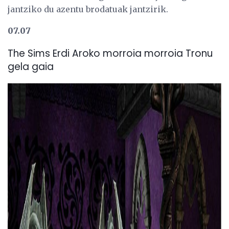
jantziko du azentu brodatuak jantzirik.
07.07
The Sims Erdi Aroko morroia morroia Tronu
gela gaia