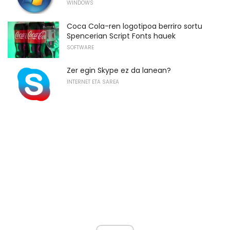
WINDOWS
Coca Cola-ren logotipoa berriro sortu
Spencerian Script Fonts hauek
SOFTWARE
Zer egin Skype ez da lanean?
INTERNET ETA SAREA