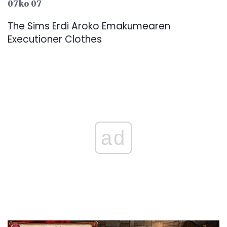
07ko 07
The Sims Erdi Aroko Emakumearen
Executioner Clothes
ad