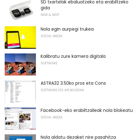
SD txartelak ebaluatzeko eta erabiltzeko
gida
NEW & NEXT
Nola egin aurpegi trukea
SOCIAL MEDIA
Kalibratu zure kamera digitala
SOFTWARE
ASTRA32 3.50ko pros eta Cons
SOFTWARE ETA APLIKAZIOAK
Facebook-eko erabiltzaileak nola blokeatu
SOCIAL MEDIA
Nola aldatu dezaket nire pasahitza