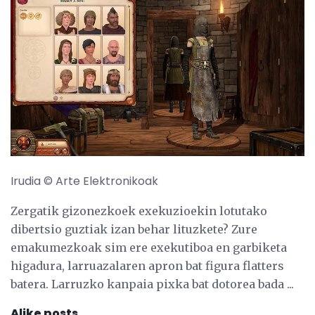
Irudia © Arte Elektronikoak
Zergatik gizonezkoek exekuzioekin lotutako
dibertsio guztiak izan behar lituzkete? Zure
emakumezkoak sim ere exekutiboa en garbiketa
higadura, larruazalaren apron bat figura flatters
batera. Larruzko kanpaia pixka bat dotorea bada ...
Alike posts